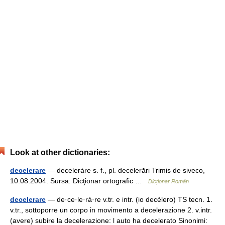
Look at other dictionaries:
decelerare
— deceleráre s. f., pl. decelerări Trimis de siveco,
10.08.2004. Sursa: Dicţionar ortografic …
Dicționar Român
decelerare
— de·ce·le·rà·re v.tr. e intr. (io decèlero) TS tecn. 1.
v.tr., sottoporre un corpo in movimento a decelerazione 2. v.intr.
(avere) subire la decelerazione: l auto ha decelerato Sinonimi: