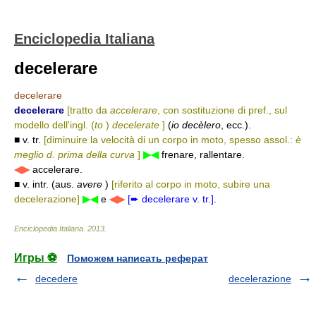
Enciclopedia Italiana
decelerare
decelerare
decelerare
[tratto da
accelerare
, con sostituzione di pref., sul
modello dell'ingl. (
to
)
decelerate
]
(
io decèlero
, ecc.).
■ v. tr.
[diminuire la velocità di un corpo in moto, spesso assol.:
è
meglio d. prima della curva
]
▶◀
frenare, rallentare.
◀▶
accelerare.
■ v. intr. (aus.
avere
)
[riferito al corpo in moto, subire una
decelerazione]
▶◀
e
◀▶
[➨ decelerare v. tr.]
.
Enciclopedia Italiana
.
2013
.
Игры ⚽
Поможем написать реферат
decedere
decelerazione