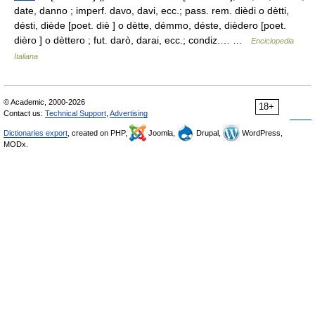
date, danno ; imperf. davo, davi, ecc.; pass. rem. dièdi o dètti,
désti, diède [poet. diè ] o dètte, démmo, déste, dièdero [poet.
dièro ] o dèttero ; fut. darò, darai, ecc.; condiz.… …
Enciclopedia
Italiana
© Academic, 2000-2026
18+
Contact us:
Technical Support
,
Advertising
Dictionaries export
, created on PHP,
Joomla,
Drupal,
WordPress,
MODx.