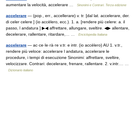
aumentare la velocità, accelerare …
Sinonimi e Contrari. Terza edizione
accelerare
— (pop., err., accellerare) v. tr. [dal lat. accelerare, der.
di celer celere ] (io accèlero, ecc.). 1. a. [rendere più celere: a. il
passo, l andatura ] ▶◀ affrettare, allungare, sveltire. ◀▶ allentare,
decelerare, rallentare, ritardare,… …
Enciclopedia Italiana
accelerare
— ac·ce·le·rà·re v.tr. e intr. (io accèlero) AU 1. v.tr.,
rendere più veloce: accelerare l andatura, accelerare le
procedure, i tempi di esecuzione Sinonimi: affrettare, sveltire,
velocizzare. Contrari: decelerare, frenare, rallentare. 2. v.intr.… …
Dizionario italiano