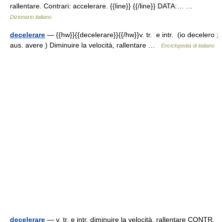
rallentare. Contrari: accelerare. {{line}} {{/line}} DATA:… …
Dizionario italiano
decelerare
— {{hw}}{{decelerare}}{{/hw}}v. tr. e intr. (io decelero ;
aus. avere ) Diminuire la velocità, rallentare …
Enciclopedia di italiano
decelerare
— v. tr. e intr. diminuire la velocità, rallentare CONTR.