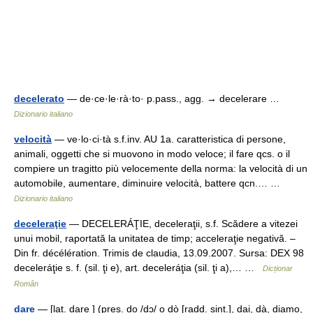
decelerato
— de·ce·le·rà·to· p.pass., agg. → decelerare …
Dizionario italiano
velocità
— ve·lo·ci·tà s.f.inv. AU 1a. caratteristica di persone,
animali, oggetti che si muovono in modo veloce; il fare qcs. o il
compiere un tragitto più velocemente della norma: la velocità di un
automobile, aumentare, diminuire velocità, battere qcn.… …
Dizionario italiano
deceleraţie
— DECELERÁŢIE, deceleraţii, s.f. Scădere a vitezei
unui mobil, raportată la unitatea de timp; acceleraţie negativă. –
Din fr. décélération. Trimis de claudia, 13.09.2007. Sursa: DEX 98
deceleráţie s. f. (sil. ţi e), art. deceleráţia (sil. ţi a),… …
Dicționar
Român
dare
— [lat. dare ] (pres. do /dɔ/ o dò [radd. sint.], dai, dà, diamo,