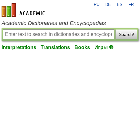
RU
DE
ES
FR
en-academic.com
Academic Dictionaries and Encyclopedias
Search!
Interpretations
Translations
Books
Игры ⚽